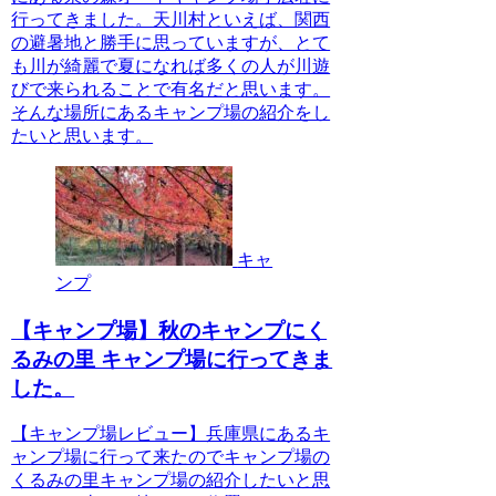
行ってきました。天川村といえば、関西
の避暑地と勝手に思っていますが、とて
も川が綺麗で夏になれば多くの人が川遊
びで来られることで有名だと思います。
そんな場所にあるキャンプ場の紹介をし
たいと思います。
キャ
ンプ
【キャンプ場】秋のキャンプにく
るみの里 キャンプ場に行ってきま
した。
【キャンプ場レビュー】兵庫県にあるキ
ャンプ場に行って来たのでキャンプ場の
くるみの里キャンプ場の紹介したいと思