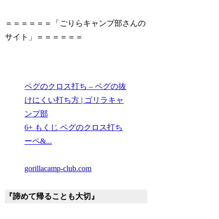
＝＝＝＝＝＝「ごりらキャンプ部さんの
サイト」＝＝＝＝＝＝
ペグのクロス打ち – ペグの抜
けにくい打ち方 | ゴリラキャ
ンプ部
6+ もくじ ペグのクロス打ち
ーペ&...
gorillacamp-club.com
『諦めて帰ることも大切』