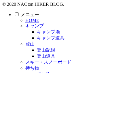
© 2020 NAOton HIKER BLOG.
メニュー
HOME
キャンプ
キャンプ場
キャンプ道具
登山
登山記録
登山道具
スキー・スノーボード
持ち物
持ち物
ユニクロ
ワークマン
ガジェット
配信
Podcast
YouTube
ホーム
検索