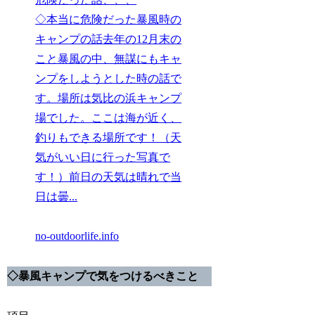
◇本当に危険だった暴風時の
キャンプの話去年の12月末の
こと暴風の中、無謀にもキャ
ンプをしようとした時の話で
す。場所は気比の浜キャンプ
場でした。ここは海が近く、
釣りもできる場所です！（天
気がいい日に行った写真で
す！）前日の天気は晴れで当
日は曇...
no-outdoorlife.info
◇
暴風キャンプで気をつけるべきこと