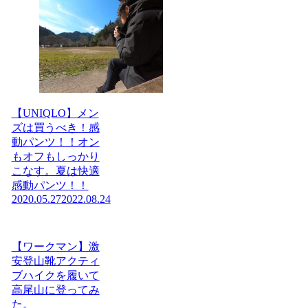
【UNIQLO】メン
ズは買うべき！感
動パンツ！！オン
もオフもしっかり
こなす。夏は快適
感動パンツ！！
2020.05.27
2022.08.24
【ワークマン】激
安登山靴アクティ
ブハイクを履いて
高尾山に登ってみ
た。