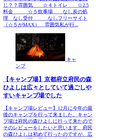
じ？？雰囲気 ☆４トイレ ☆2.5
料金 ☆５炊事場 なし炭の処
理 なし受付 なしフリーサイト
（☆５がMAX）＿雰囲気私が行...
キャ
ンプ
【キャンプ場】京都府立府民の森
ひよしは広々としていて過ごしや
すいキャンプ場でした
【キャンプ場レビュー】12月に今年の最
後のキャンプを行って来ました。キャン
プ場は府民の森ひよしに行って来たので
そのレビューをしたいと思います。府民
の森ひよしは初めて行ったのですが、広