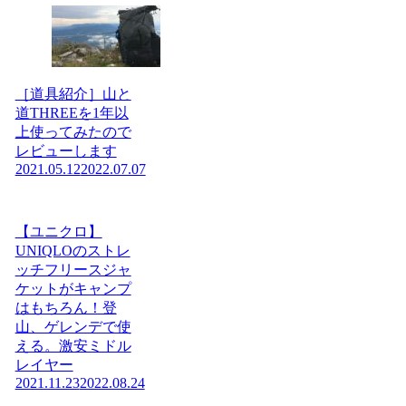
［道具紹介］山と
道THREEを1年以
上使ってみたので
レビューします
2021.05.12
2022.07.07
【ユニクロ】
UNIQLOのストレ
ッチフリースジャ
ケットがキャンプ
はもちろん！登
山、ゲレンデで使
える。激安ミドル
レイヤー
2021.11.23
2022.08.24