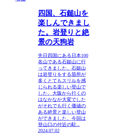
四国、石鎚山を
楽しんできまし
た。岩登りと絶
景の天狗岩
先日四国にある日本100
名山である石鎚山に行
ってきました。石鎚山
は岩登りをする箇所が
多くとてもスリルを感
じられる楽しい登山で
した。大阪から行くの
はなかなか大変でした
がそれでも行く価値の
ある絶景と楽しい登山
ができました。今回は
登山口の付近の駐...
2024.07.02