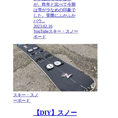
が、昨年と比べて今期
は雪が少なめの印象で
した。実際にふかふか
パウ...
2023.02.16
YouTube
スキー・スノー
ボード
スキー・スノ
ーボード
【DIY】スノー