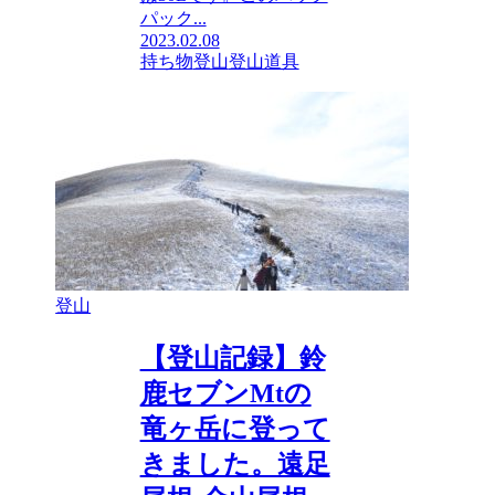
パック...
2023.02.08
持ち物
登山
登山道具
登山
【登山記録】鈴
鹿セブンMtの
竜ヶ岳に登って
きました。遠足