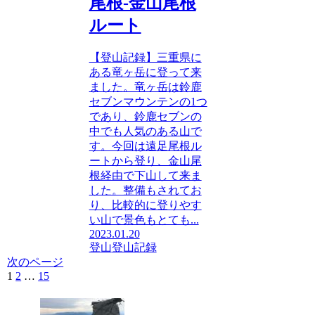
尾根-金山尾根
ルート
【登山記録】三重県に
ある竜ヶ岳に登って来
ました。竜ヶ岳は鈴鹿
セブンマウンテンの1つ
であり、鈴鹿セブンの
中でも人気のある山で
す。今回は遠足尾根ル
ートから登り、金山尾
根経由で下山して来ま
した。整備もされてお
り、比較的に登りやす
い山で景色もとても...
2023.01.20
登山
登山記録
次のページ
1
2
…
15
次
へ