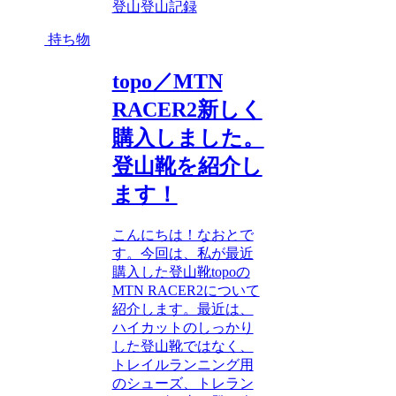
登山
登山記録
持ち物
topo／MTN
RACER2新しく
購入しました。
登山靴を紹介し
ます！
こんにちは！なおとで
す。今回は、私が最近
購入した登山靴topoの
MTN RACER2について
紹介します。最近は、
ハイカットのしっかり
した登山靴ではなく、
トレイルランニング用
のシューズ、トレラン