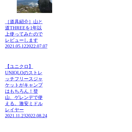
［道具紹介］山と
道THREEを1年以
上使ってみたので
レビューします
2021.05.12
2022.07.07
【ユニクロ】
UNIQLOのストレ
ッチフリースジャ
ケットがキャンプ
はもちろん！登
山、ゲレンデで使
える。激安ミドル
レイヤー
2021.11.23
2022.08.24