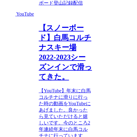
ボード
登山記録
配信
YouTube
【スノーボー
ド】白馬コルチ
ナスキー場
2022‐2023シー
ズンインで滑っ
てきた。
【YouTube】年末に白馬
コルチナに滑りに行っ
た時の動画をYouTubeに
あげました。良かった
ら見ていただけると嬉
しいです。今のところ2
年連続年末に白馬コル
チナに行っています