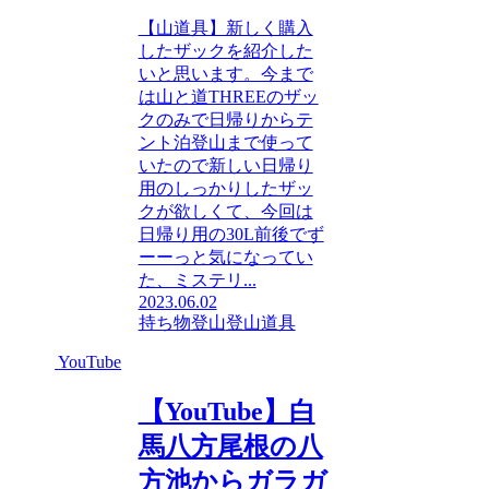
【山道具】新しく購入
したザックを紹介した
いと思います。今まで
は山と道THREEのザッ
クのみで日帰りからテ
ント泊登山まで使って
いたので新しい日帰り
用のしっかりしたザッ
クが欲しくて、今回は
日帰り用の30L前後でず
ーーっと気になってい
た、ミステリ...
2023.06.02
持ち物
登山
登山道具
YouTube
【YouTube】白
馬八方尾根の八
方池からガラガ