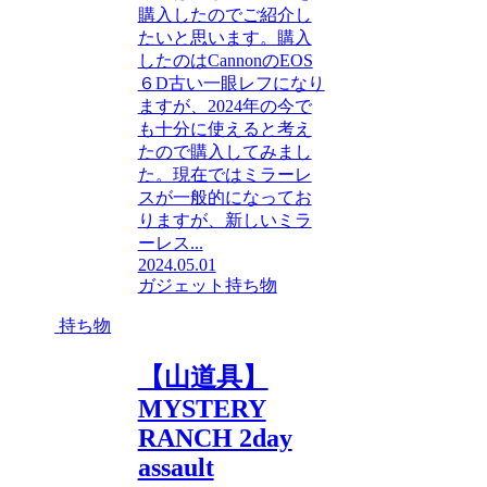
購入したのでご紹介し
たいと思います。購入
したのはCannonのEOS
６D古い一眼レフになり
ますが、2024年の今で
も十分に使えると考え
たので購入してみまし
た。現在ではミラーレ
スが一般的になってお
りますが、新しいミラ
ーレス...
2024.05.01
ガジェット
持ち物
持ち物
【山道具】
MYSTERY
RANCH 2day
assault