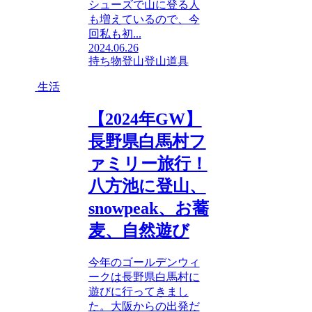
シューズで山に登る人
も増えているので、今
回私も初...
2024.06.26
持ち物
登山
登山道具
生活
【2024年GW】
長野県白馬村フ
ァミリー旅行！
八方池に登山、
snowpeak、お蕎
麦、自然遊び
今年のゴールデンウィ
ークは長野県白馬村に
遊びに行ってきまし
た。大阪からの出発だ