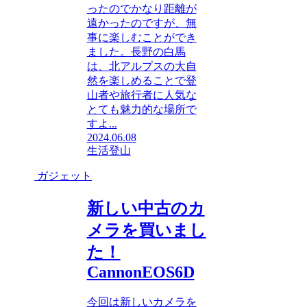
ったのでかなり距離が
遠かったのですが、無
事に楽しむことができ
ました。長野の白馬
は、北アルプスの大自
然を楽しめることで登
山者や旅行者に人気な
とても魅力的な場所で
すよ...
2024.06.08
生活
登山
ガジェット
新しい中古のカ
メラを買いまし
た！
CannonEOS6D
今回は新しいカメラを