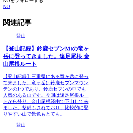
NOをフォローする
NO
関連記事
登山
【登山記録】鈴鹿セブンMtの竜ヶ
岳に登ってきました。遠足尾根-金
山尾根ルート
【登山記録】三重県にある竜ヶ岳に登っ
て来ました。竜ヶ岳は鈴鹿セブンマウン
テンの1つであり、鈴鹿セブンの中でも
人気のある山です。今回は遠足尾根ルー
トから登り、金山尾根経由で下山して来
ました。整備もされており、比較的に登
りやすい山で景色もとても...
登山