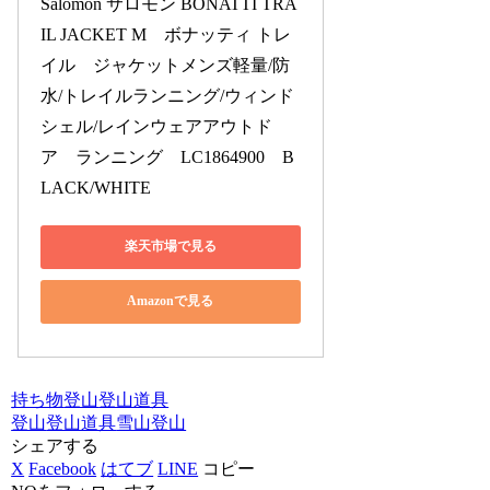
Salomon サロモン BONATTI TRA
IL JACKET M　ボナッティ トレ
イル　ジャケットメンズ軽量/防
水/トレイルランニング/ウィンド
シェル/レインウェアアウトド
ア　ランニング　LC1864900　B
LACK/WHITE
楽天市場で見る
Amazonで見る
持ち物
登山
登山道具
登山
登山道具
雪山登山
シェアする
X
Facebook
はてブ
LINE
コピー