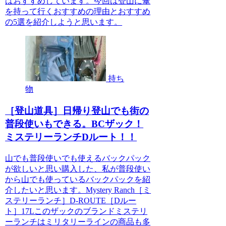
はおすすめしています。今回は登山に傘
を持って行くおすすめの理由とおすすめ
の5選を紹介しようと思います。
持ち
物
［登山道具］日帰り登山でも街の
普段使いもできる。BCザック！
ミステリーランチDルート！！
山でも普段使いでも使えるバックパック
が欲しいと思い購入した、私が普段使い
から山でも使っているバックパックを紹
介したいと思います。Mystery Ranch［ミ
ステリーランチ］D-ROUTE［Dルー
ト］17Lこのザックのブランドミステリ
ーランチはミリタリーラインの商品も多