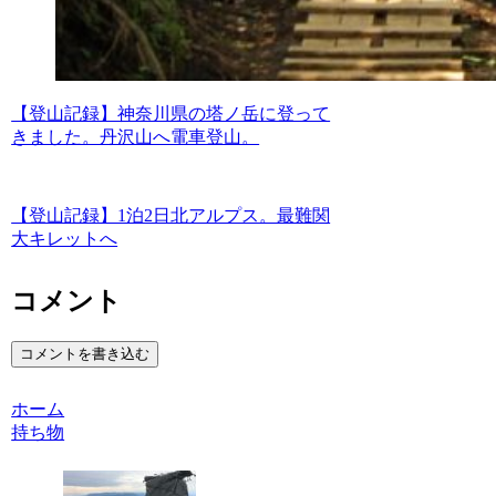
【登山記録】神奈川県の塔ノ岳に登って
きました。丹沢山へ電車登山。
【登山記録】1泊2日北アルプス。最難関
大キレットへ
コメント
コメントを書き込む
ホーム
持ち物