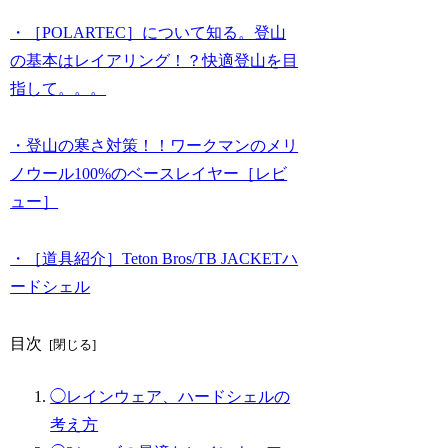
・［POLARTEC］について知る。登山
の基本はレイアリング！？快適登山を目
指して。。。
・登山の寒さ対策！！ワークマンのメリ
ノウール100%のベースレイヤー［レビ
ュー］
・［道具紹介］Teton Bros/TB JACKETハ
ードシェル
目次
◯レインウェア、ハードシェルの
考え方