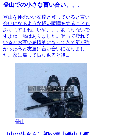
登山での小さな言い合い、、、
登山を仲のいい友達と登っていると言い
合いになるような軽い喧嘩をすることも
ありますよね。いや、、、あまりないで
すよね。私はありました。登って疲れて
いるとお互い感情的になってきて気が強
かった私と友達は言い合いになりまし
た。家に帰って振り返ると後...
登山
［山の歩き方］初の雪山登山！何