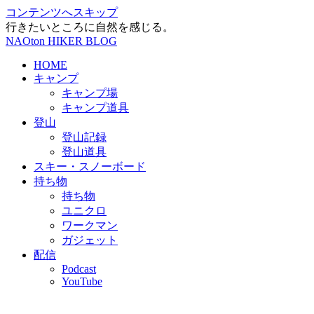
コンテンツへスキップ
行きたいところに自然を感じる。
NAOton HIKER BLOG
HOME
キャンプ
キャンプ場
キャンプ道具
登山
登山記録
登山道具
スキー・スノーボード
持ち物
持ち物
ユニクロ
ワークマン
ガジェット
配信
Podcast
YouTube