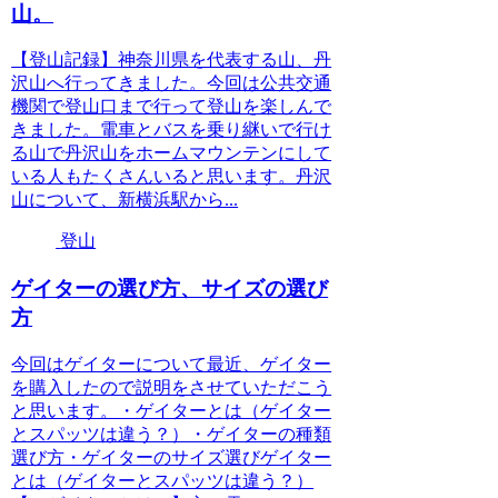
山。
【登山記録】神奈川県を代表する山、丹
沢山へ行ってきました。今回は公共交通
機関で登山口まで行って登山を楽しんで
きました。電車とバスを乗り継いで行け
る山で丹沢山をホームマウンテンにして
いる人もたくさんいると思います。丹沢
山について、新横浜駅から...
登山
ゲイターの選び方、サイズの選び
方
今回はゲイターについて最近、ゲイター
を購入したので説明をさせていただこう
と思います。・ゲイターとは（ゲイター
とスパッツは違う？）・ゲイターの種類
選び方・ゲイターのサイズ選びゲイター
とは（ゲイターとスパッツは違う？）