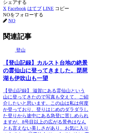
シェアする
X
Facebook
はてブ
LINE
コピー
NOをフォローする
NO
関連記事
登山
【登山記録】カルスト台地の絶景
の霊仙山に登ってきました。琵琶
湖も伊吹山も一望
【登山記録】 滋賀にある霊仙山という
山に登ってきたので写真も交えて、ご紹
介したいと思います。この山は私は何度
か登っており、登りはじめのダラダラし
た登りから途中にある急登に苦しめられ
ますが、8号目以上の広がる景色はなん
とも言えない美しさがあり、お気に入り