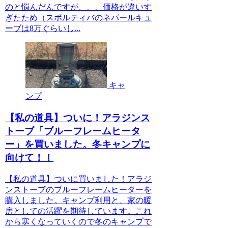
のと悩んだんですが、、、価格が違いす
ぎたため（スポルティバのネパールキュ
ーブは8万ぐらいし...
キャ
ンプ
【私の道具】ついに！アラジンス
トーブ「ブルーフレームヒータ
ー」を買いました。冬キャンプに
向けて！！
【私の道具】ついに買いました！アラジ
ンストーブのブルーフレームヒーターを
購入しました。キャンプ利用と、家の暖
房としての活躍を期待しています。これ
から寒くなっていくので冬のキャンプで