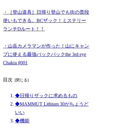
・［登山道具］日帰り登山でも街の普段
使いもできる。BCザック！ミステリー
ランチDルート！！
・山岳カメラマンが作った！山にキャン
プに使える最強バックパックthe 3rd eye
Chakra #001
目次
◆日帰りザックに求めるもの
◆MAMMUT Lithium 30がちょうど
いい
◆機能