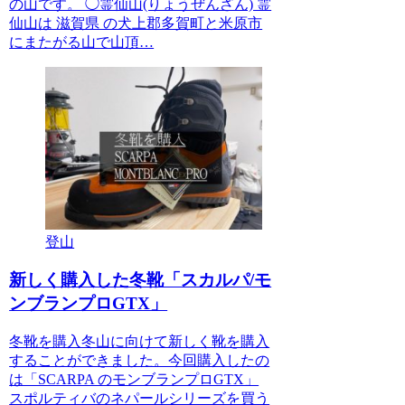
の山です。 ◯霊仙山(りょうぜんざん) 霊
仙山は 滋賀県 の犬上郡多賀町と米原市
にまたがる山で山頂…
登山
新しく購入した冬靴「スカルパ/モ
ンブランプロGTX」
冬靴を購入冬山に向けて新しく靴を購入
することができました。今回購入したの
は「SCARPA のモンブランプロGTX」
スポルティバのネパールシリーズを買う