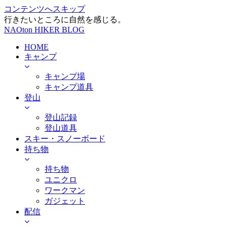
コンテンツへスキップ
行きたいところに自然を感じる。
NAOton HIKER BLOG
HOME
キャンプ
キャンプ場
キャンプ道具
登山
登山記録
登山道具
スキー・スノーボード
持ち物
持ち物
ユニクロ
ワークマン
ガジェット
配信