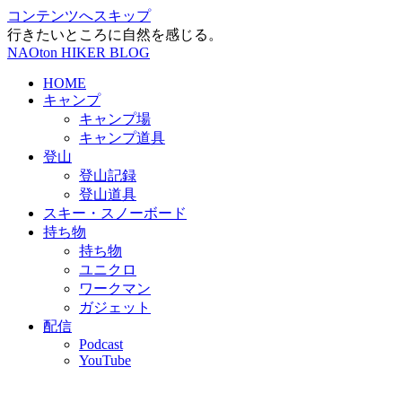
コンテンツへスキップ
行きたいところに自然を感じる。
NAOton HIKER BLOG
HOME
キャンプ
キャンプ場
キャンプ道具
登山
登山記録
登山道具
スキー・スノーボード
持ち物
持ち物
ユニクロ
ワークマン
ガジェット
配信
Podcast
YouTube