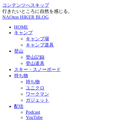
コンテンツへスキップ
行きたいところに自然を感じる。
NAOton HIKER BLOG
HOME
キャンプ
キャンプ場
キャンプ道具
登山
登山記録
登山道具
スキー・スノーボード
持ち物
持ち物
ユニクロ
ワークマン
ガジェット
配信
Podcast
YouTube