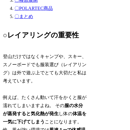
〇種類展開
〇POLARTEC商品
〇まとめ
○レイアリングの重要性
登山だけではなくキャンプや、スキー、
スノーボードでも服装選び（レイアリン
グ）は外で遊ぶ上でとても大切だと私は
考えています。
例えば、たくさん動いて汗をかくと服が
濡れてしまいますよね。 その
服の水分
が蒸発すると気化熱が発生
し体の
体温を
一気に下げてしまう
ことになります。
他、風が強い環境では
風速１mで体感温