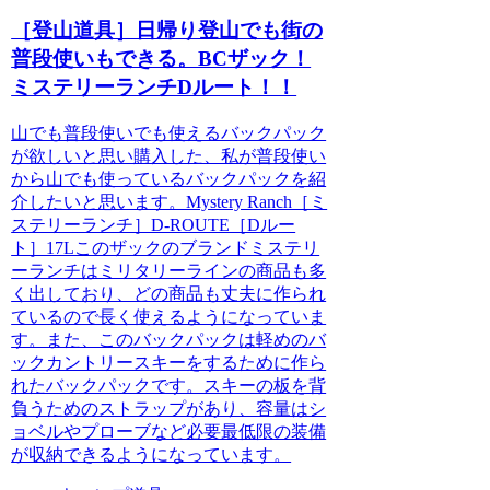
［登山道具］日帰り登山でも街の
普段使いもできる。BCザック！
ミステリーランチDルート！！
山でも普段使いでも使えるバックパック
が欲しいと思い購入した、私が普段使い
から山でも使っているバックパックを紹
介したいと思います。Mystery Ranch［ミ
ステリーランチ］D-ROUTE［Dルー
ト］17Lこのザックのブランドミステリ
ーランチはミリタリーラインの商品も多
く出しており、どの商品も丈夫に作られ
ているので長く使えるようになっていま
す。また、このバックパックは軽めのバ
ックカントリースキーをするために作ら
れたバックパックです。スキーの板を背
負うためのストラップがあり、容量はシ
ョベルやプローブなど必要最低限の装備
が収納できるようになっています。