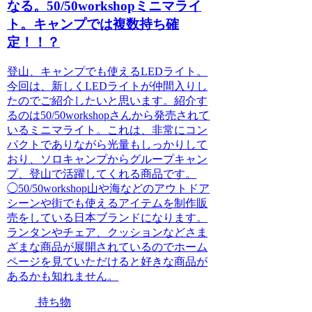
なる。50/50workshopミニマライ
ト。キャンプでは複数持ち確
定！！？
登山、キャンプでも使えるLEDライト。
今回は、新しくLEDライトが仲間入りし
たのでご紹介したいと思います。紹介す
るのは50/50workshopさんから発売されて
いるミニマライト。これは、非常にコン
パクトでありながら光量もしっかりして
おり、ソロキャンプからグループキャン
プ、登山で活躍してくれる商品です。
◯50/50workshop山や海などのアウトドア
シーンや街でも使えるアイテムを制作販
売をしている日本ブランドになります。
ランタンやチェア、クッションなどさま
ざまな商品が展開されているのでホーム
ページを見ていただけると好きな商品が
あるかも知れません。
持ち物