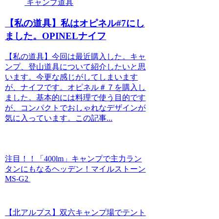
キャンプ道具
【私の道具】私はオピネル#7にし
ました。OPINELナイフ
【私の道具】今回は最近購入した。キャ
ンプ、登山道具について紹介したいと思
います。今更な感じがしてしまいます
が、ナイフです。オピネル＃７を購入し
ました。基本的には料理で使う目的です
が、コンパクトでおしゃれなデザインが
気に入っています。この記事...
注目！！「400lm」キャンプで主力ラン
タンにもなるヘッデン！マイルストーン
MS-G2
【北アルプス】双六キャンプ場でテント