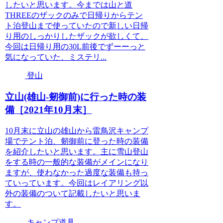
したいと思います。今までは山と道
THREEのザックのみで日帰りからテン
ト泊登山まで使っていたので新しい日帰
り用のしっかりしたザックが欲しくて、
今回は日帰り用の30L前後でずーーっと
気になっていた、ミステリ...
登山
立山(雄山-剱御前)に行った時の装
備［2021年10月末］
10月末に立山の雄山から雷鳥沢キャンプ
場でテント泊、剱御前に登った時の装備
を紹介したいと思います。主に雪山登山
をする時の一般的な装備がメインになり
ますが、使わなかった過度な装備も持っ
ていっています。今回はレイアリング以
外の装備のついて記載したいと思いま
す。
キャンプ道具