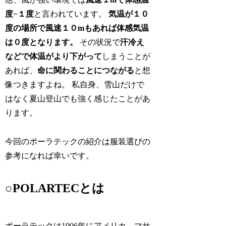
度−１度
と言われています。
気温が１０
度の場所で風速１０mもあれば体感気温
は０度となります。
その状況で
汗冷え
などで体温がより下がって
しまうことが
あれば、
命に関わることにつながる
と想
像つきますよね。 私自身、雪山だけで
はなく夏山登山でも強く感じたことがあ
ります。
今回のポーラテックの紹介は服装選びの
参考になれば幸いです。
○POLARTECとは
ポーラテックは1906年にアメリカ、マサ