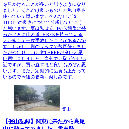
を見かけることが多いと思うようになり
ました。それだけ良いものだと私自身も
使っていて思います。そんな山と道
THREEの良さについて分析していこう
と思います。実は私は立山から剱岳に登
ったときに山と道THREEを持っている
人が多くて一度手放したことがあるんで
す。しかし、別のザックで数回登りまし
たがやはり、山と道THREEが良いと思
い買い直しました。自分でも恥ずかしい
話ですが、買い直すほど良いものだと思
います。また、定期的に品質も上がって
いるので今後の更新も楽しみです。
登山
【登山記録】関東に来たから高尾
山に登ってみました。電車登