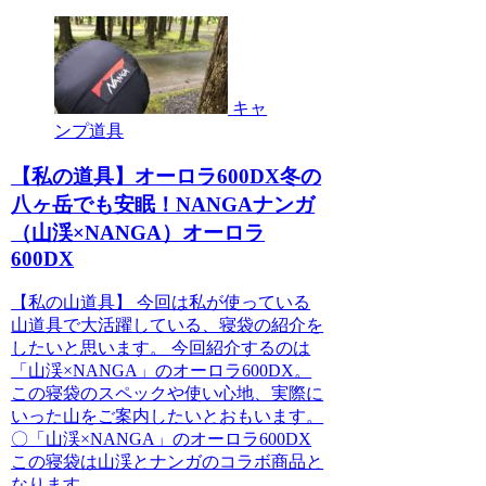
キャ
ンプ道具
【私の道具】オーロラ600DX冬の
八ヶ岳でも安眠！NANGAナンガ
（山渓×NANGA）オーロラ
600DX
【私の山道具】 今回は私が使っている
山道具で大活躍している、寝袋の紹介を
したいと思います。 今回紹介するのは
「山渓×NANGA」のオーロラ600DX。
この寝袋のスペックや使い心地、実際に
いった山をご案内したいとおもいます。
〇「山渓×NANGA」のオーロラ600DX
この寝袋は山渓とナンガのコラボ商品と
なります…