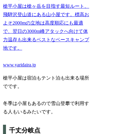
槍平小屋は槍ヶ岳を目指す最短ルート、
飛騨沢登山道にある山小屋です。標高お
よそ2000mの立地は高度順応にも最適
で、翌日の3000m峰アタックへ向けて体
力温存も出来るベストなベースキャンプ
地です。
www.yaridaira.jp
槍平小屋は宿泊もテント泊も出来る場所
でです。
冬季は小屋もあるので雪山登攀で利用す
る人もいるみたいです。
千丈分岐点