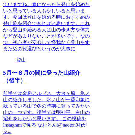
ていますね。春になったら登山を始めた
いと思っている人も少しいると思いま
す。今回は登山を始める時におすすめの
登山靴を紹介できればと思います。これ
から登山を始める人は山の歩き方や体力
などがあまりないことが多いです。なの
で、初心者が安心して怪我なく登山をす
るための靴選びというのが大事に
登山
5月〜８月の間に登った山紹介
（後半）
前半では金勝アルプス、大台ヶ原、氷ノ
山の紹介しました。氷ノ山が一番印象に
残っている山で冬の時期に登ってみたい
山の一つです。後半では明神平、白山の
紹介をしたいと思います。 この投稿を
Instagramで見る なおとん(@naoton04)が
シ...