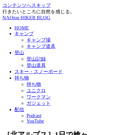
コンテンツへスキップ
行きたいところに自然を感じる。
NAOton HIKER BLOG
HOME
キャンプ
キャンプ場
キャンプ道具
登山
登山記録
登山道具
スキー・スノーボード
持ち物
持ち物
ユニクロ
ワークマン
ガジェット
配信
Podcast
YouTube
［北アルプス］1日で槍ヶ