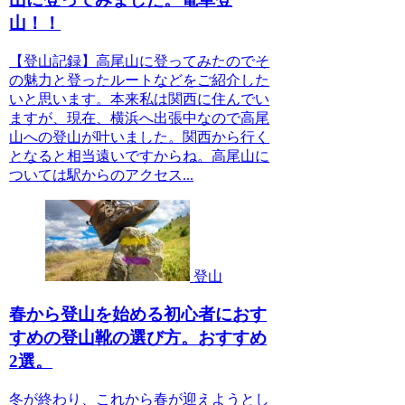
山！！
【登山記録】高尾山に登ってみたのでそ
の魅力と登ったルートなどをご紹介した
いと思います。本来私は関西に住んでい
ますが、現在、横浜へ出張中なので高尾
山への登山が叶いました。関西から行く
となると相当遠いですからね。高尾山に
ついては駅からのアクセス...
登山
春から登山を始める初心者におす
すめの登山靴の選び方。おすすめ
2選。
冬が終わり、これから春が迎えようとし