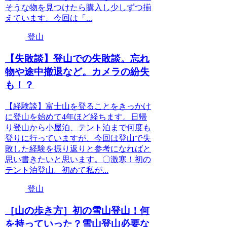
そうな物を見つけたら購入し少しずつ揃
えています。今回は「...
登山
【失敗談】登山での失敗談。忘れ
物や途中撤退など。カメラの紛失
も！？
【経験談】富士山を登ることをきっかけ
に登山を始めて4年ほど経ちます。日帰
り登山から小屋泊、テント泊まで何度も
登りに行っていますが、今回は登山で失
敗した経験を振り返りと参考になればと
思い書きたいと思います。〇激寒！初の
テント泊登山。初めて私が...
登山
［山の歩き方］初の雪山登山！何
を持っていった？雪山登山必要な