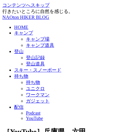
コンテンツへスキップ
行きたいところに自然を感じる。
NAOton HIKER BLOG
HOME
キャンプ
キャンプ場
キャンプ道具
登山
登山記録
登山道具
スキー・スノーボード
持ち物
持ち物
ユニクロ
ワークマン
ガジェット
配信
Podcast
YouTube
［YouTube］兵庫県、六甲