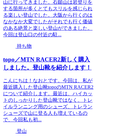
山に行ってきました。石鎚山は岩登りを
する箇所が多くとてもスリルを感じられ
る楽しい登山でした。大阪から行くのは
なかなか大変でしたがそれでも行く価値
のある絶景と楽しい登山ができました。
今回は登山口の付近の駐...
持ち物
topo／MTN RACER2新しく購入
しました。登山靴を紹介します！
こんにちは！なおとです。今回は、私が
最近購入した登山靴topoのMTN RACER2
について紹介します。最近は、ハイカッ
トのしっかりした登山靴ではなく、トレ
イルランニング用のシューズ、トレラン
シューズで山に登る人も増えているの
で、今回私も初...
登山