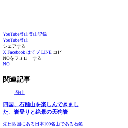
YouTube
登山
登山記録
YouTube
登山
シェアする
X
Facebook
はてブ
LINE
コピー
NOをフォローする
NO
関連記事
登山
四国、石鎚山を楽しんできまし
た。岩登りと絶景の天狗岩
先日四国にある日本100名山である石鎚