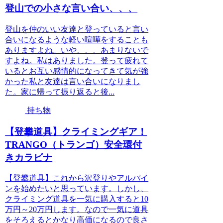
登山での小さな言い合い、、、
登山を仲のいい友達と登っていると言い
合いになるような軽い喧嘩をすることも
ありますよね。いや、、、あまりないで
すよね。私はありました。登って疲れて
いるとお互い感情的になってきて気が強
かった私と友達は言い合いになりまし
た。家に帰って振り返ると後...
持ち物
【登攀道具】クライミングギア！
TRANGO（トランゴ）安全環付
きカラビナ
【登攀道具】これから沢登りやアルパイ
ンを始めたいと思っています。しかし、
クライミング道具を一気に購入すると10
万円～20万円します。なので一気に道具
をそろえるとかなり高価になるので良さ