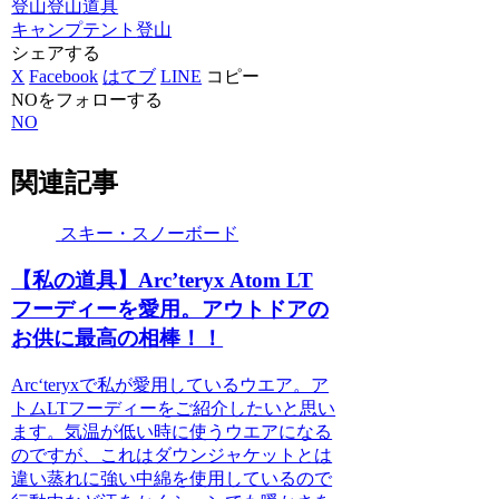
登山
登山道具
キャンプ
テント
登山
シェアする
X
Facebook
はてブ
LINE
コピー
NOをフォローする
NO
関連記事
スキー・スノーボード
【私の道具】Arc’teryx Atom LT
フーディーを愛用。アウトドアの
お供に最高の相棒！！
Arc‘teryxで私が愛用しているウエア。ア
トムLTフーディーをご紹介したいと思い
ます。気温が低い時に使うウエアになる
のですが、これはダウンジャケットとは
違い蒸れに強い中綿を使用しているので