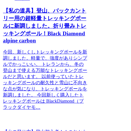
【私の道具】登山、バックカント
リー用の超軽量トレッキングポー
ルに新調しました。折り畳みトレ
ッキングポール！Black Diamond
alpine carbon
今回、新しくしトレッキングポールを新
調しました。軽量で、強度がありシンプ
ルでかっこいい。 トレランから、冬の
登山まで使える万能なトレッキングポー
ルだと思います。 以前使っていたトレ
ッキングポールの耐久性と雪山に不向き
な点が気になり、トレッキングポールを
新調しました。 今回新しく購入したト
レッキングポールは BlackDiamond（ブ
ラックダイヤモ…