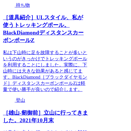
持ち物
［道具紹介］ULスタイル、私が
使うトレッキングポール。
BlackDiamondディスタンスカー
ボンポールZ
私は下山時に足を故障することが多いと
いうのがきっかけでトレッキングポール
を利用することにしました。実際に、下
山時には大きな効果があると感じてま
す。BlackDiamond［ブラックダイヤモン
ド］ディスタンスカーボンポールZは軽
量で使い勝手が良いので紹介します。
登山
［雄山-剱御前］立山に行ってきま
した。2021年10月末