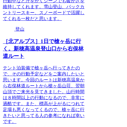
行動中など汗をかくシーンでも暖かさを
維持してくれます。雪山登山、バックカ
ントリースキー、スノーボードで活躍し
てくれる一枚だと思います。
登山
［北アルプス］1日で槍ヶ岳に行
く。新穂高温泉登山口から右俣林
道ルート
テント泊装備で槍ヶ岳へ行ってきたの
で、その行動予定などをご案内したいと
思います。今回のルートは新穂高温泉か
ら右俣林道ルートから槍ヶ岳山荘、翌朝
山頂でご来光を見てきました。山行時間
は８時間以上の行動になるので、非常に
過酷です。また、標高が上がるにつれて
足場も悪くなってくるので、槍ヶ岳に行
きたいと思ってる人の参考になれば幸い
です。