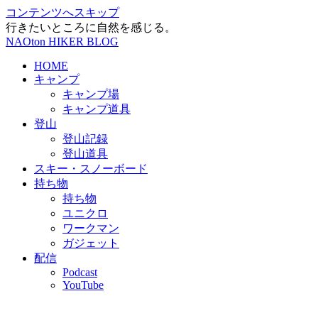
コンテンツへスキップ
行きたいところに自然を感じる。
NAOton HIKER BLOG
HOME
キャンプ
キャンプ場
キャンプ道具
登山
登山記録
登山道具
スキー・スノーボード
持ち物
持ち物
ユニクロ
ワークマン
ガジェット
配信
Podcast
YouTube