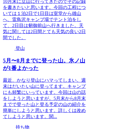
10月末に立山に行ってきたのでその記録
を書きたいと思います。今回の工程につ
いては１泊2日で1日目は室堂から雄山
へ、雷鳥沢キャンプ場でテント泊をし
て、2日目は剱御前山へ行きました。天
気に関しては2日間とても天気の良い2日
間でした。
登山
5月〜8月までに登った山。氷ノ山
が1番よかった
最近、かなり登山にハマってしまい。週
末はだいたい山に登ってます。キャンプ
にも頻繁にいっています。今回は山の話
をしようと思いますが。5月末から8月末
までで登った山と登る予定の山の紹介を
簡単にしようと思います。詳しくは改め
てしようと思います。関...
持ち物