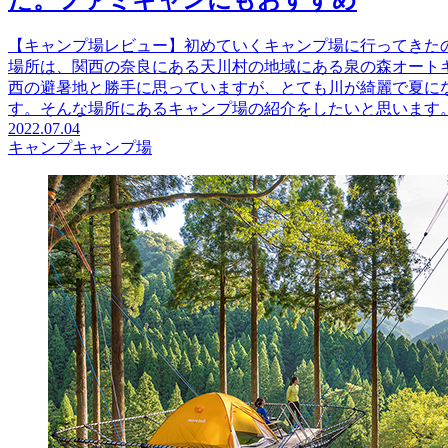
た。ファミキャンにもおすすめ
【キャンプ場レビュー】初めていくキャンプ場に行ってきた
場所は、関西の奈良にある天川村の地域にある泉の森オート
西の避暑地と勝手に思っていますが、とても川が綺麗で夏に
す。そんな場所にあるキャンプ場の紹介をしたいと思います
2022.07.04
キャンプ
キャンプ場