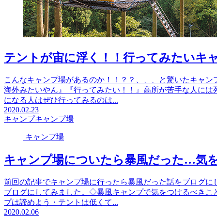
テントが宙に浮く！！行ってみたいキ
こんなキャンプ場があるのか！！？？、、、と驚いたキャン
海外みたいやん』『行ってみたい！！』高所が苦手な人には
になる人はぜひ行ってみるのは...
2020.02.23
キャンプ
キャンプ場
キャンプ場
キャンプ場についたら暴風だった…気
前回の記事でキャンプ場に行ったら暴風だった話をブログに
ブログにしてみました。◇暴風キャンプで気をつけるべきこ
プは諦めよう・テントは低くて...
2020.02.06