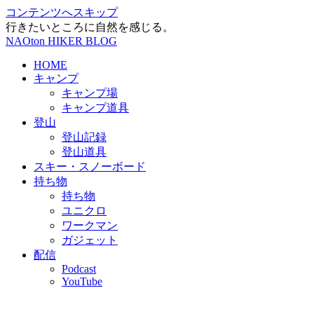
コンテンツへスキップ
行きたいところに自然を感じる。
NAOton HIKER BLOG
HOME
キャンプ
キャンプ場
キャンプ道具
登山
登山記録
登山道具
スキー・スノーボード
持ち物
持ち物
ユニクロ
ワークマン
ガジェット
配信
Podcast
YouTube