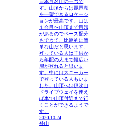
日本百名山の一つで
す。山頂からは琵琶湖
を一望できるロケーシ
ョンが最高です。山は
１合目〜山頂まで目印
があるのでペース配分
もできて、比較的に簡
単な山だと思います。
登っている人は子供か
ら年配の人まで幅広い
層が登れると思いま
す。中にはスニーカー
で登っている人もいま
した。山頂へは伊吹山
ドライブウェイを使え
ば車で山頂付近まで行
くことができるようで
す。
2020.10.24
登山