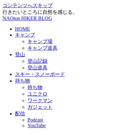
コンテンツへスキップ
行きたいところに自然を感じる。
NAOton HIKER BLOG
HOME
キャンプ
キャンプ場
キャンプ道具
登山
登山記録
登山道具
スキー・スノーボード
持ち物
持ち物
ユニクロ
ワークマン
ガジェット
配信
Podcast
YouTube