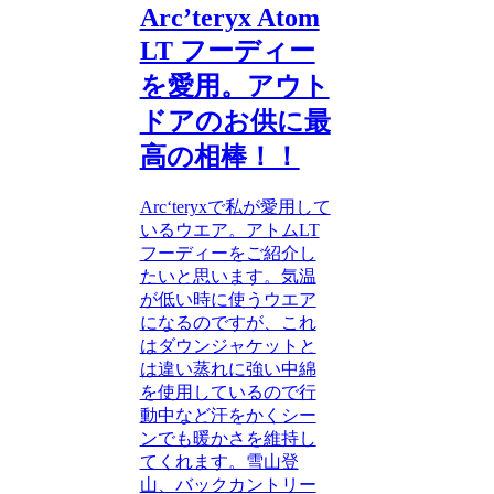
Arc’teryx Atom
LT フーディー
を愛用。アウト
ドアのお供に最
高の相棒！！
Arc‘teryxで私が愛用して
いるウエア。アトムLT
フーディーをご紹介し
たいと思います。気温
が低い時に使うウエア
になるのですが、これ
はダウンジャケットと
は違い蒸れに強い中綿
を使用しているので行
動中など汗をかくシー
ンでも暖かさを維持し
てくれます。雪山登
山、バックカントリー