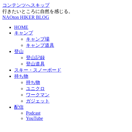
コンテンツへスキップ
行きたいところに自然を感じる。
NAOton HIKER BLOG
HOME
キャンプ
キャンプ場
キャンプ道具
登山
登山記録
登山道具
スキー・スノーボード
持ち物
持ち物
ユニクロ
ワークマン
ガジェット
配信
Podcast
YouTube