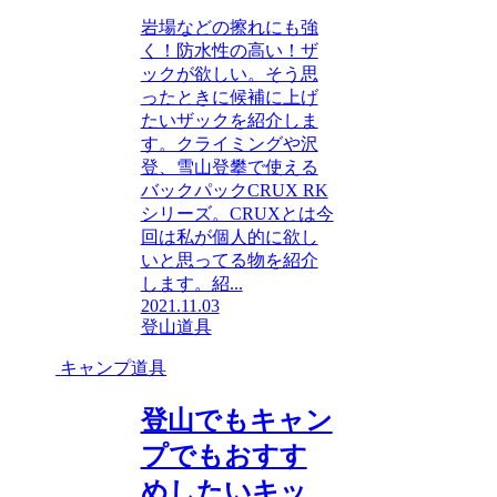
岩場などの擦れにも強
く！防水性の高い！ザ
ックが欲しい。そう思
ったときに候補に上げ
たいザックを紹介しま
す。クライミングや沢
登、雪山登攀で使える
バックパックCRUX RK
シリーズ。CRUXとは今
回は私が個人的に欲し
いと思ってる物を紹介
します。紹...
2021.11.03
登山道具
キャンプ道具
登山でもキャン
プでもおすす
めしたいキッ