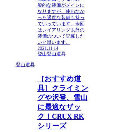
般的な装備がメインに
なりますが、使わなか
った過度な装備も持っ
ていっています。今回
はレイアリング以外の
装備のついて記載した
いと思います。
2021.11.14
登山
登山道具
登山道具
［おすすめ道
具］クライミン
グや沢登、雪山
に最適なザッ
ク！CRUX RK
シリーズ