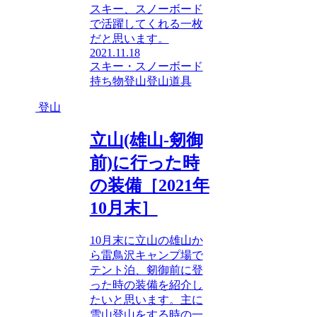
スキー、スノーボード
で活躍してくれる一枚
だと思います。
2021.11.18
スキー・スノーボード
持ち物
登山
登山道具
登山
立山(雄山-剱御
前)に行った時
の装備［2021年
10月末］
10月末に立山の雄山か
ら雷鳥沢キャンプ場で
テント泊、剱御前に登
った時の装備を紹介し
たいと思います。主に
雪山登山をする時の一