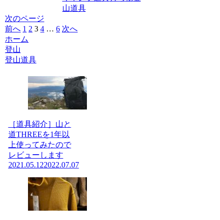
山道具
次のページ
前へ
1
2
3
4
…
6
次へ
ホーム
登山
登山道具
［道具紹介］山と
道THREEを1年以
上使ってみたので
レビューします
2021.05.12
2022.07.07