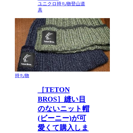
ユニクロ
持ち物
登山道
具
持ち物
［TETON
BROS］縫い目
のないニット帽
(ビーニー)が可
愛くて購入しま