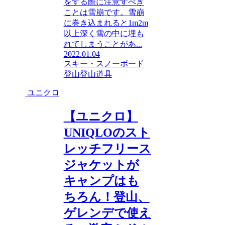
をする際に注意すべき
ことは雪崩です。雪崩
に巻き込まれると1m2m
以上深く雪の中に埋も
れてしまうことがあ...
2022.01.04
スキー・スノーボード
登山
登山道具
ユニクロ
【ユニクロ】
UNIQLOのスト
レッチフリース
ジャケットが
キャンプはも
ちろん！登山、
ゲレンデで使え