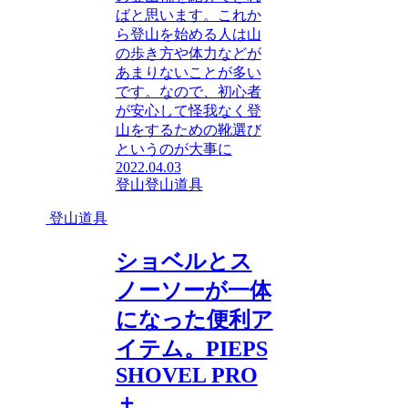
ばと思います。これか
ら登山を始める人は山
の歩き方や体力などが
あまりないことが多い
です。なので、初心者
が安心して怪我なく登
山をするための靴選び
というのが大事に
2022.04.03
登山
登山道具
登山道具
ショベルとス
ノーソーが一体
になった便利ア
イテム。PIEPS
SHOVEL PRO
＋