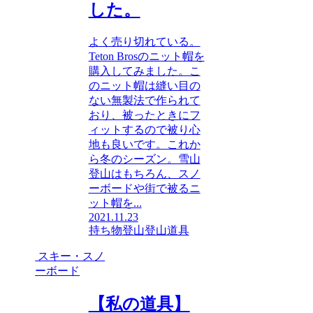
した。
よく売り切れている。
Teton Brosのニット帽を
購入してみました。こ
のニット帽は縫い目の
ない無製法で作られて
おり、被ったときにフ
ィットするので被り心
地も良いです。これか
ら冬のシーズン。雪山
登山はもちろん、スノ
ーボードや街で被るニ
ット帽を...
2021.11.23
持ち物
登山
登山道具
スキー・スノ
ーボード
【私の道具】